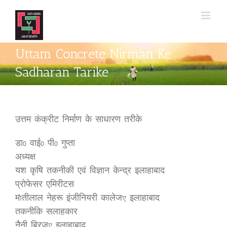
Skip
to
content
Uttam Concrete Nirman Ke
Sadharan Tarike
उत्तम कंक्रीट निर्माण के साधारण तरीके
डा0 वाई0 पी0 गुप्ता
अध्यक्ष
यश कृषि तकनीकी एवं विज्ञान केन्द्र इलाहाबाद
प्रोफेसर एमिरीटस
म¨तीलाल नेहरू इंजीनियरी कालेज, इलाहाबाद
तकनीकि सलाहकार
नैनी ब्रिज, इलाहाबाद